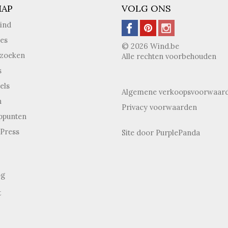
MAP
VOLG ONS
ind
ies
© 2026 Wind.be
 zoeken
Alle rechten voorbehouden
s
els
Algemene verkoopsvoorwaar
n
Privacy voorwaarden
ppunten
Press
Site door
PurplePanda
og
t