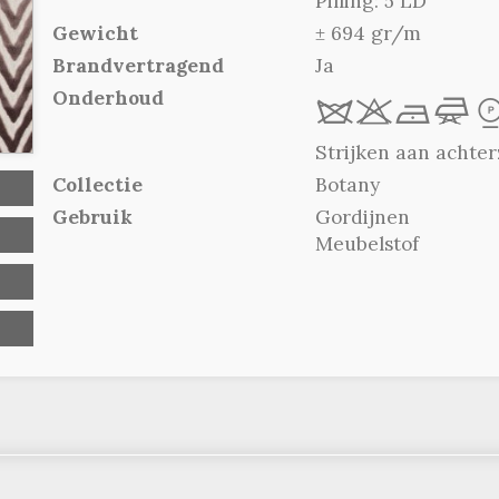
Pilling: 5 LD
Gewicht
± 694 gr/m
Brandvertragend
Ja
Onderhoud
R
r
b
f
Strijken aan achter
Collectie
Botany
Gebruik
Gordijnen
Meubelstof