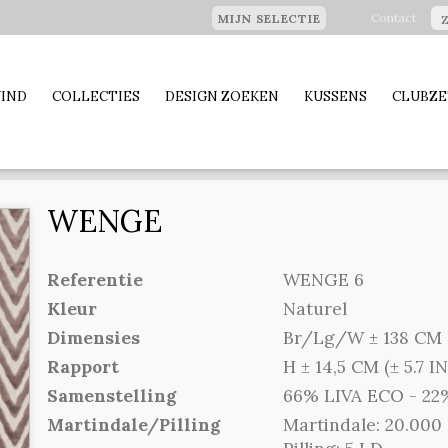
Contact
MIJN SELECTIE
WIND
COLLECTIES
DESIGN ZOEKEN
KUSSENS
CLUBZE
WENGE
Referentie
WENGE 6
Kleur
Naturel
Dimensies
Br/Lg/W ± 138 CM (
Rapport
H ± 14,5 CM (± 5.7 IN
Samenstelling
66% LIVA ECO - 22%
Martindale/Pilling
Martindale: 20.000