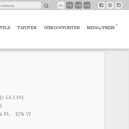
NL
FR
EN
DE
TELS
TAPIJTEN
VERKOOPPUNTEN
MEDIA/PRESS
± 54.3 IN)
)
 PL - 12% VI