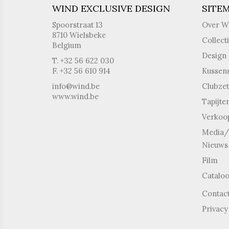
WIND EXCLUSIVE DESIGN
SITE
Spoorstraat 13
Over W
8710 Wielsbeke
Collect
Belgium
Design
T. +32 56 622 030
F. +32 56 610 914
Kussen
info@wind.be
Clubzet
www.wind.be
Tapijte
Verkoo
Media/
Nieuws
Film
Catalo
Contac
Privacy