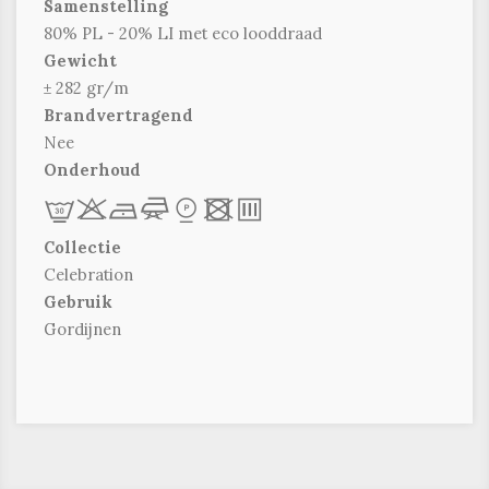
Samenstelling
80% PL - 20% LI met eco looddraad
Gewicht
± 282 gr/m
Brandvertragend
Nee
Onderhoud
L
r
b
f
*
x
p
Collectie
Celebration
Gebruik
Gordijnen