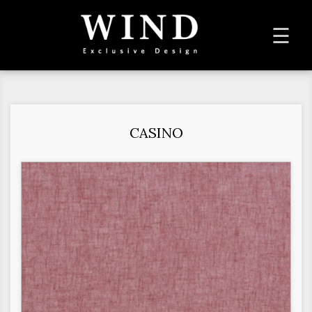
To
☰
na
CASINO