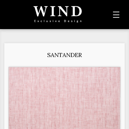
To
☰
na
SANTANDER