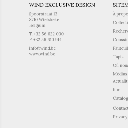
WIND EXCLUSIVE DESIGN
SITE
Spoorstraat 13
À prop
8710 Wielsbeke
Collect
Belgium
Recher
T. +32 56 622 030
F. +32 56 610 914
Coussi
info@wind.be
Fauteuil
www.wind.be
Tapis
Où nous
Médias 
Actualit
film
Catalo
Contac
Privacy