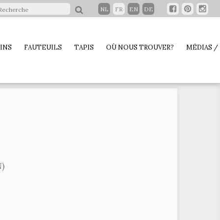
NL
FR
EN
DE
INS
FAUTEUILS
TAPIS
OÙ NOUS TROUVER?
MÉDIAS /
N)