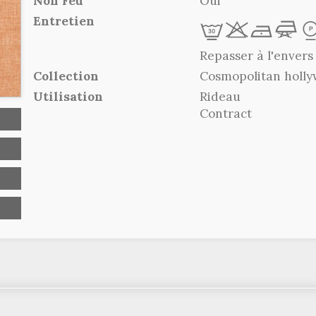
Non Feu
Oui
Entretien
L
r
b
f
Repasser à l'envers
Collection
Cosmopolitan holly
Utilisation
Rideau
Contract