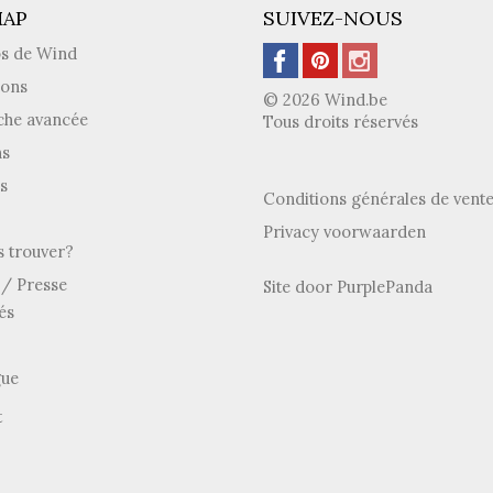
MAP
SUIVEZ-NOUS
os de Wind
ions
© 2026 Wind.be
che avancée
Tous droits réservés
ns
s
Conditions générales de vent
Privacy voorwaarden
 trouver?
/ Presse
Site door
PurplePanda
és
gue
t