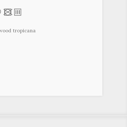
*
x
p
wood tropicana